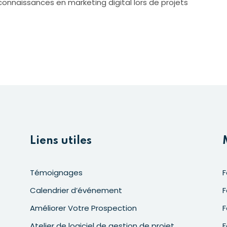
connaissances en marketing digital lors de projets
Liens utiles
Témoignages
F
Calendrier d’événement
F
Améliorer Votre Prospection
F
Atelier de logiciel de gestion de projet
F