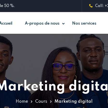
 de 50 %.
Call: 
Accueil
A-propos de nous
Nos services
Sign in
Sign up
Sign in
Don’t have an account?
Sign up
Marketing digita
Home
Cours
Marketing digital