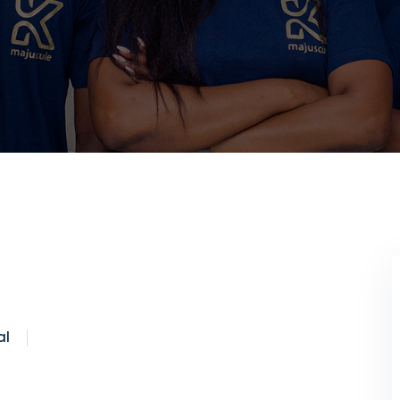
Lost your password?
Remember me
l
al